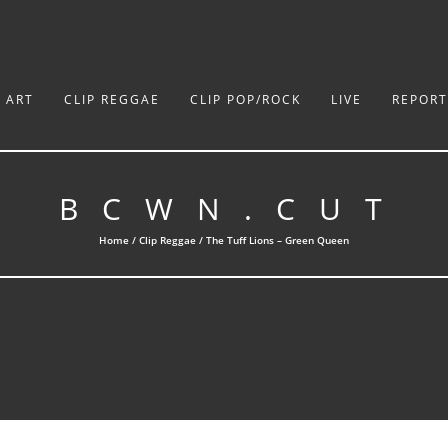
P ART
CLIP REGGAE
CLIP POP/ROCK
LIVE
REPOR
B C W N . C U T
Home /
Clip Reggae
/ The Tuff Lions – Green Queen