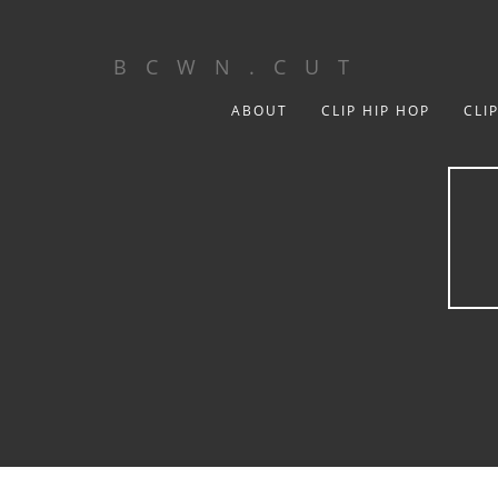
B C W N . C U T
ABOUT
CLIP HIP HOP
CLI